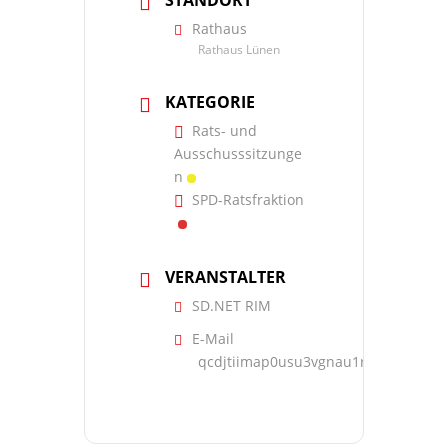
Rathaus
Rathaus Lünen
KATEGORIE
Rats- und
Ausschusssitzunge
n
SPD-Ratsfraktion
VERANSTALTER
SD.NET RIM
E-Mail
qcdjtiimap0usu3vgnau1rneetgta573@