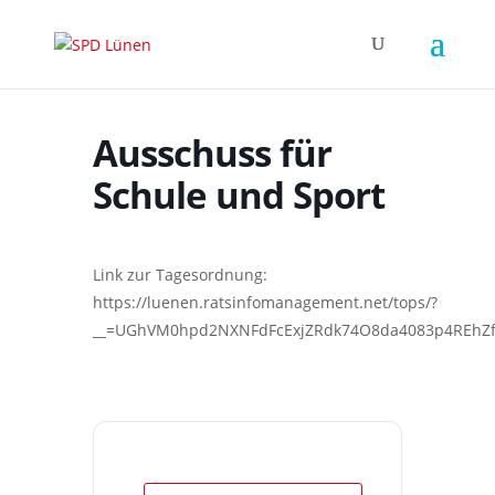
Ausschuss für
Schule und Sport
Link zur Tagesordnung:
https://luenen.ratsinfomanagement.net/tops/?
__=UGhVM0hpd2NXNFdFcExjZRdk74O8da4083p4REhZf