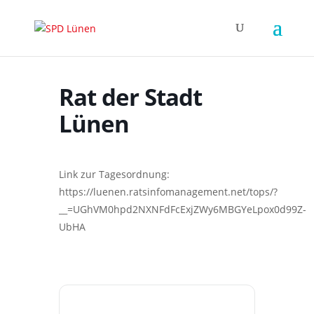
Rat der Stadt
Lünen
Link zur Tagesordnung:
https://luenen.ratsinfomanagement.net/tops/?
__=UGhVM0hpd2NXNFdFcExjZWy6MBGYeLpox0d99Z-
UbHA