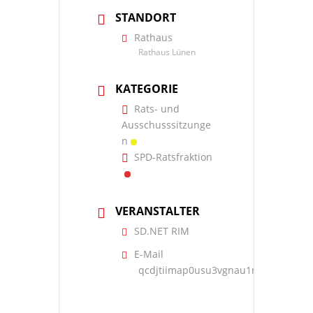
STANDORT
Rathaus
Rathaus Lünen
KATEGORIE
Rats- und
Ausschusssitzunge
n
SPD-Ratsfraktion
VERANSTALTER
SD.NET RIM
E-Mail
qcdjtiimap0usu3vgnau1rneetgta573@