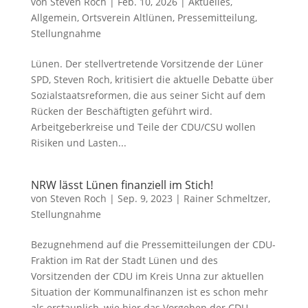
von
Steven Roch
|
Feb. 10, 2026
|
Aktuelles
,
Allgemein
,
Ortsverein Altlünen
,
Pressemitteilung
,
Stellungnahme
Lünen. Der stellvertretende Vorsitzende der Lüner
SPD, Steven Roch, kritisiert die aktuelle Debatte über
Sozialstaatsreformen, die aus seiner Sicht auf dem
Rücken der Beschäftigten geführt wird.
Arbeitgeberkreise und Teile der CDU/CSU wollen
Risiken und Lasten...
NRW lässt Lünen finanziell im Stich!
von
Steven Roch
|
Sep. 9, 2023
|
Rainer Schmeltzer
,
Stellungnahme
Bezugnehmend auf die Pressemitteilungen der CDU-
Fraktion im Rat der Stadt Lünen und des
Vorsitzenden der CDU im Kreis Unna zur aktuellen
Situation der Kommunalfinanzen ist es schon mehr
als erstaunlich, wie hier das Vorgehen der CDU-